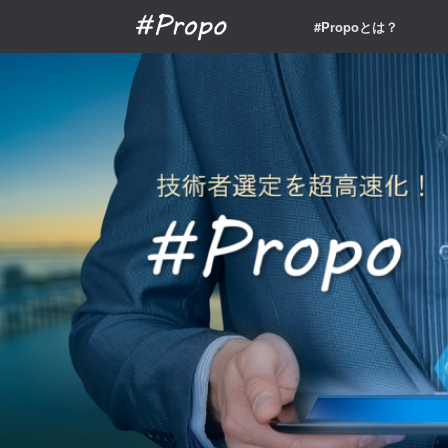
Skip
#Propoとは？
to
content